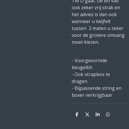
TM D gaat. De Bh valt
ook zeker vrij strak en
het advies is dan ook
wanneer u twijfelt
tussen 2 maten u zeker
voor de grotere omvang
moet kiezen.
- Voorgevormde
beugelbh
- Ook strapless te
dragen
- Bijpassende string en
boxer verkrijgbaar
D
D
S
D
e
e
h
e
l
e
a
l