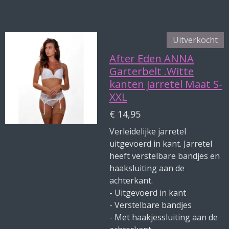
e
l
r
e
n
e
n
Uitverkocht
After Eden ANNA
Garterbelt .Witte
kanten jarretel Maat S-
XXL
€ 14,95
Verleidelijke jarretel
uitgevoerd in kant. Jarretel
heeft verstelbare bandjes en
haaksluiting aan de
achterkant.
- Uitgevoerd in kant
- Verstelbare bandjes
- Met haakjessluiting aan de