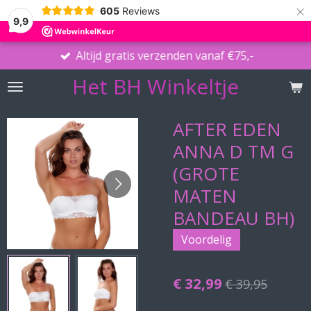
×
605
Reviews
9,9
Altijd gratis verzenden vanaf €75,-
Het BH Winkeltje
AFTER EDEN
ANNA D TM G
(GROTE
MATEN
BANDEAU BH)
Voordelig
€ 32,99
€ 39,95