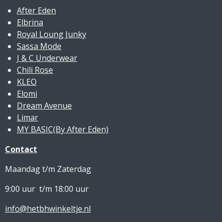
After Eden
Elbrina
Royal Loung Junky
Sassa Mode
J & C Underwear
Chili Rose
KLEO
Elomi
Dream Avenue
Limar
MY BASIC(By After Eden)
Contact
Maandag t/m Zaterdag
9:00 uur t/m 18:00 uur
info@hetbhwinkeltje.nl