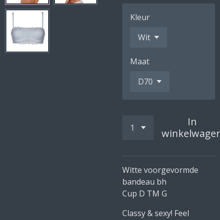
Kleur
Maat
In
winkelwage
Witte voorgevormde
bandeau bh
Cup D TM G
Classy & sexy! Feel