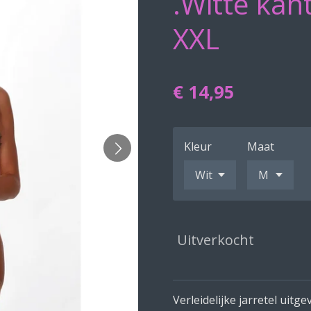
.Witte kan
XXL
€ 14,95
Kleur
Maat
Uitverkocht
Verleidelijke jarretel uitg