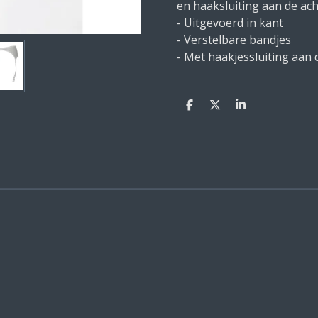
en haaksluiting aan de ach
- Uitgevoerd in kant
- Verstelbare bandjes
- Met haakjessluiting aan 
D
D
S
e
e
h
l
e
a
e
l
r
n
e