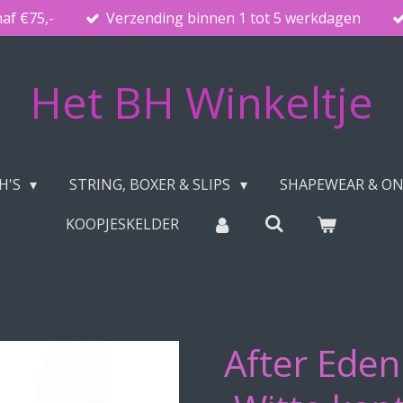
naf €75,-
Verzending binnen 1 tot 5 werkdagen
Het BH Winkeltje
H'S
STRING, BOXER & SLIPS
SHAPEWEAR & O
KOOPJESKELDER
After Ede