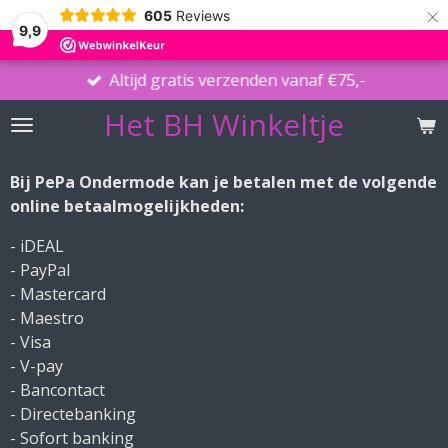
×
605
Reviews
9,9
Altijd gratis verzenden vanaf €75,-
Het BH Winkeltje
Bij PePa Ondermode kan je betalen met de volgende
online betaalmogelijkheden:
- iDEAL
- PayPal
- Mastercard
- Maestro
- Visa
- V-pay
- Bancontact
- Directebanking
- Sofort banking