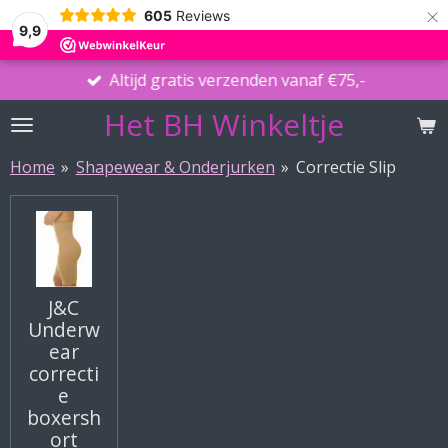
×
605
Reviews
9,9
Altijd gratis verzenden vanaf €75,-
Het BH Winkeltje
Home
»
Shapewear & Onderjurken
»
Correctie Slip
J&C
Underw
ear
correcti
e
boxersh
ort