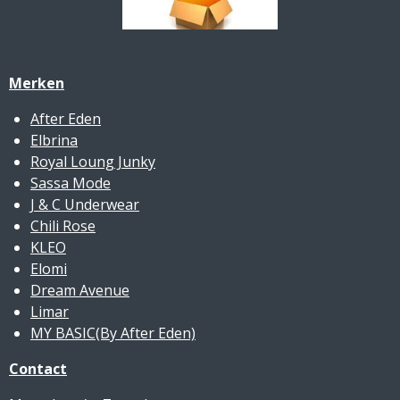
Merken
After Eden
Elbrina
Royal Loung Junky
Sassa Mode
J & C Underwear
Chili Rose
KLEO
Elomi
Dream Avenue
Limar
MY BASIC(By After Eden)
Contact