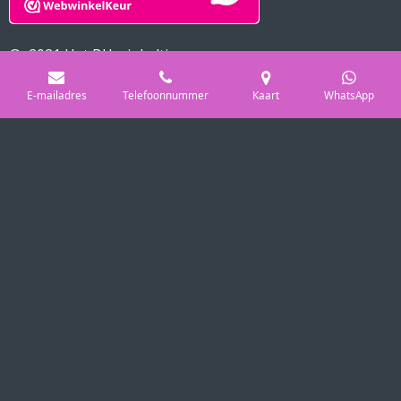
© 2021 Het BH winkeltje
Powered by
JouwWeb
E-mailadres
Telefoonnummer
Kaart
WhatsApp