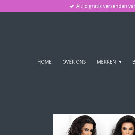
Altijd gratis verzenden va
Ga
direct
naar
de
hoofdinhoud
HOME
OVER ONS
MERKEN