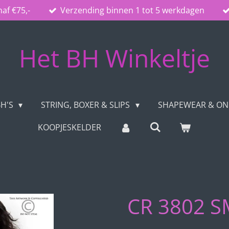
naf €75,-
Verzending binnen 1 tot 5 werkdagen
Het BH Winkeltje
BH'S
STRING, BOXER & SLIPS
SHAPEWEAR & O
KOOPJESKELDER
CR 3802 S