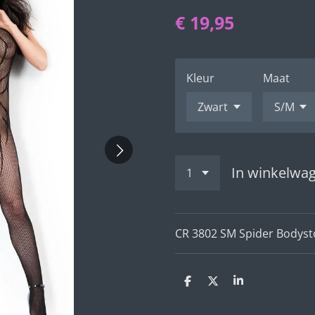
€ 19,95
Kleur
Maat
In winkelwa
CR 3802 SM Spider Bodyst
D
D
S
e
e
h
l
e
a