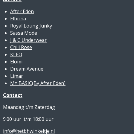
After Eden
Elbrina
Royal Loung Junky
Sassa Mode
J & C Underwear
Chili Rose
KLEO
Elomi
Dream Avenue
Limar
MY BASIC(By After Eden)
Contact
Maandag t/m Zaterdag
9:00 uur t/m 18:00 uur
info@hetbhwinkeltje.nl