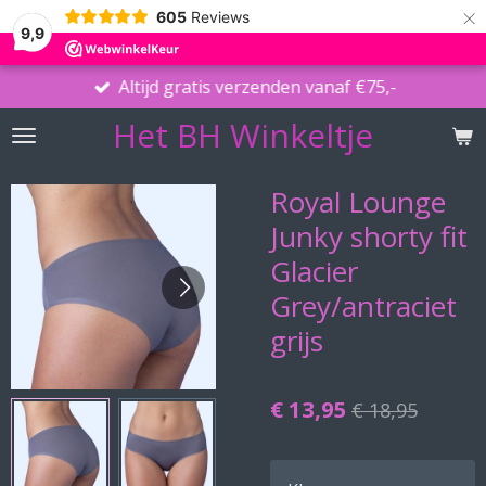
×
605
Reviews
9,9
Altijd gratis verzenden vanaf €75,-
Het BH Winkeltje
Royal Lounge
Junky shorty fit
Glacier
Grey/antraciet
grijs
€ 13,95
€ 18,95