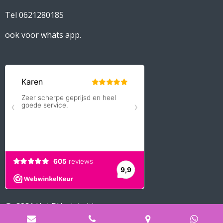
Tel 0621280185
ook voor whats app.
© 2021 Het BH winkeltje
Powered by
JouwWeb