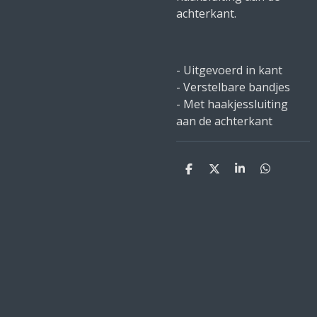
achterkant.
- Uitgevoerd in kant
- Verstelbare bandjes
- Met haakjessluiting
aan de achterkant
D
D
S
D
e
e
h
e
l
e
a
l
e
l
r
e
n
e
n