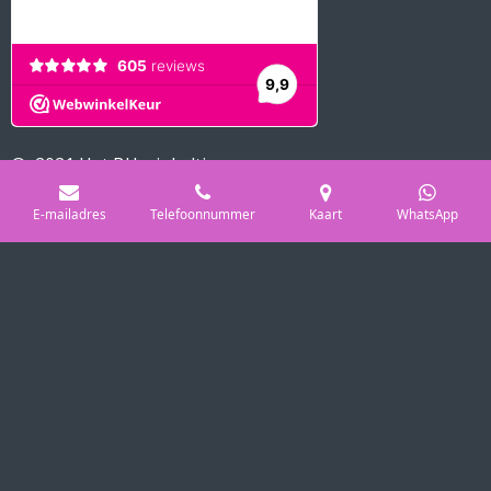
© 2021 Het BH winkeltje
Powered by
JouwWeb
E-mailadres
Telefoonnummer
Kaart
WhatsApp