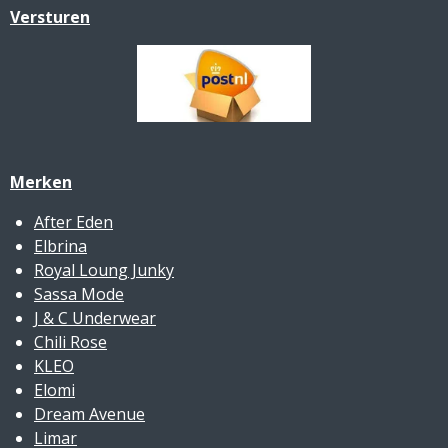
Versturen
Merken
After Eden
Elbrina
Royal Loung Junky
Sassa Mode
J & C Underwear
Chili Rose
KLEO
Elomi
Dream Avenue
Limar