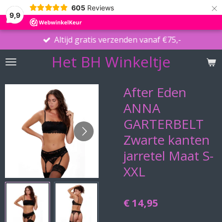
×
605
Reviews
9,9
Altijd gratis verzenden vanaf €75,-
Het BH Winkeltje
After Eden
ANNA
GARTERBELT
Zwarte kanten
jarretel Maat S-
XXL
€ 14,95