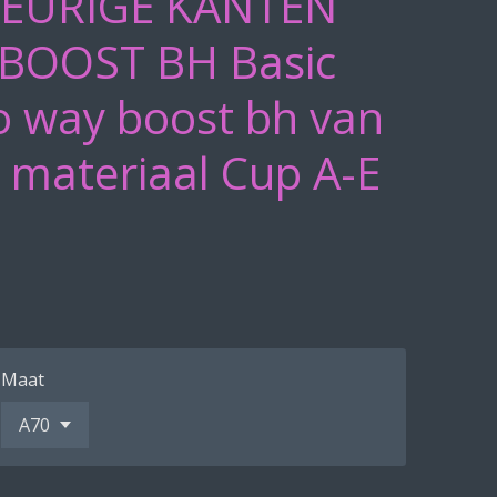
EURIGE KANTEN
BOOST BH Basic
o way boost bh van
 materiaal Cup A-E
Maat