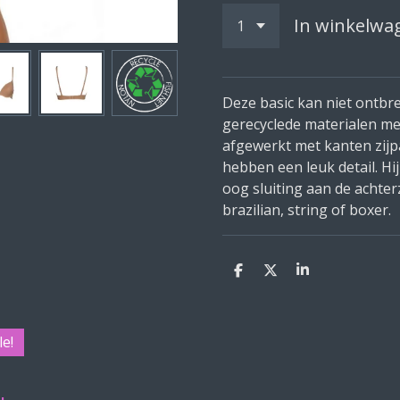
In winkelwa
Deze basic kan niet ontbre
gerecyclede materialen me
afgewerkt met kanten zijp
hebben een leuk detail. Hij
oog sluiting aan de achter
brazilian, string of boxer.
D
D
S
e
e
h
l
e
a
e
l
r
n
e
le!