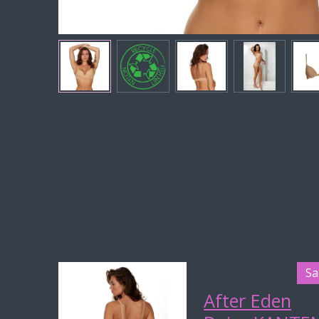
Sa
After Eden