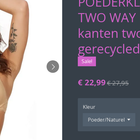
POEDERKL
TWO WAY 
kanten tw
gerecycled
Sale!
€ 22,99
€ 27,95
Kleur