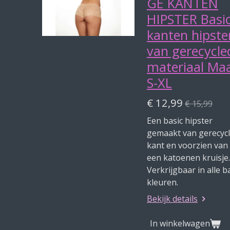
GE KANTEN
HIPSTER Basi
kanten hipste
van gerecycle
materiaal Ma
S-XL
€ 12,99
€ 15,99
Een basic hipster
gemaakt van gerecyc
kant en voorzien van
een katoenen kruisje.
Verkrijgbaar in alle b
kleuren.
Bekijk details
In winkelwagen