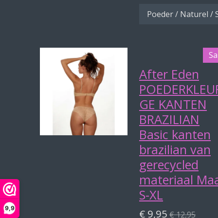
Sa
After Eden
POEDERKLEU
GE KANTEN
BRAZILIAN
Basic kanten
brazilian van
gerecycled
materiaal Ma
S-XL
9,9
€ 9,95
€ 12,95