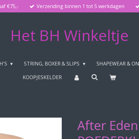
naf €75,-
Verzending binnen 1 tot 5 werkdagen
Het BH Winkeltje
H'S
STRING, BOXER & SLIPS
SHAPEWEAR & O
KOOPJESKELDER
After Eden