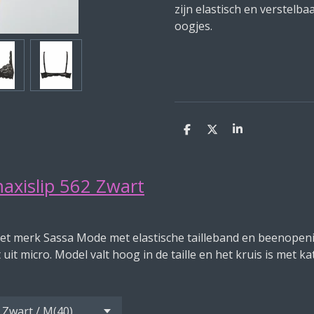
zijn elastisch en verstelba
oogjes.
D
D
S
e
e
h
l
e
a
e
l
r
n
e
axislip 562 Zwart
et merk Sassa Mode met elastische tailleband en beenopen
uit micro. Model valt hoog in de taille en het kruis is met k