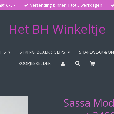
naf €75,-
Verzending binnen 1 tot 5 werkdagen
Het BH Winkeltje
H'S
STRING, BOXER & SLIPS
SHAPEWEAR & O
KOOPJESKELDER
Sassa Mod