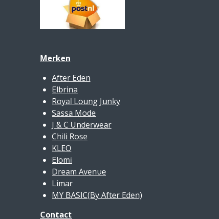
Merken
After Eden
Elbrina
Royal Loung Junky
Sassa Mode
J & C Underwear
Chili Rose
KLEO
Elomi
Dream Avenue
Limar
MY BASIC(By After Eden)
Contact