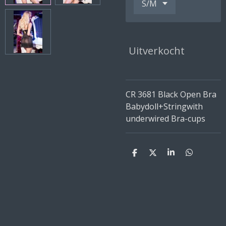
Uitverkocht
CR 3681 Black Open Bra
Babydoll+Stringwith
underwired Bra-cups
D
D
S
D
e
e
h
e
l
e
a
l
e
l
r
e
n
e
n