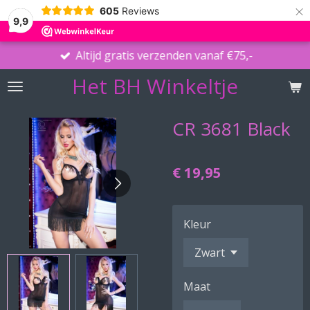
×
605
Reviews
9,9
Altijd gratis verzenden vanaf €75,-
Het BH Winkeltje
CR 3681 Black
€ 19,95
Kleur
Maat