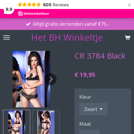
×
605
Reviews
9,9
Altijd gratis verzenden vanaf €75,-
Het BH Winkeltje
CR 3784 Black
€ 19,95
Kleur
Maat