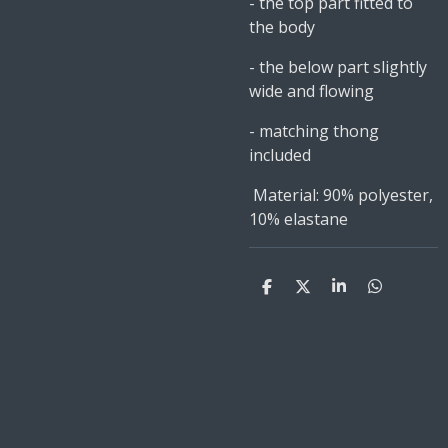
- the top part fitted to
the body
- the below part slightly
wide and flowing
- matching thong
included
Material: 90% polyester,
10% elastane
D
D
S
D
e
e
h
e
l
e
a
l
e
l
r
e
n
e
n