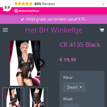
×
605
Reviews
9,9
Altijd gratis verzenden vanaf €75,-
Het BH Winkeltje
CR 4135 Black
€ 19,95
Kleur
Maat