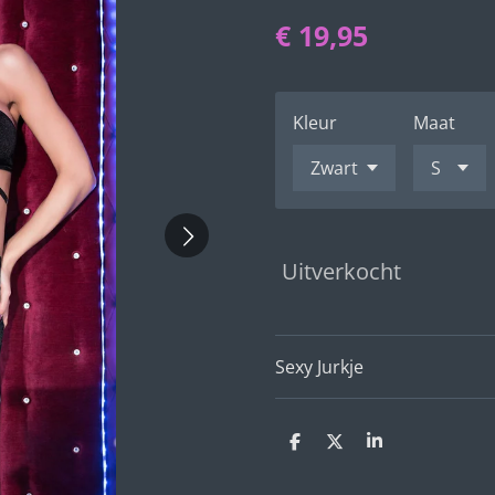
€ 19,95
Kleur
Maat
Uitverkocht
Sexy Jurkje
D
D
S
e
e
h
l
e
a