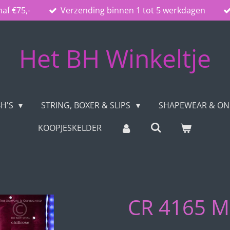
naf €75,-
Verzending binnen 1 tot 5 werkdagen
Het BH Winkeltje
BH'S
STRING, BOXER & SLIPS
SHAPEWEAR & O
KOOPJESKELDER
CR 4165 M