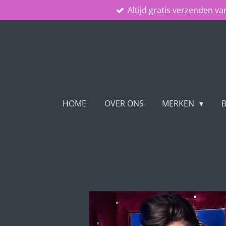
Altijd gratis verzenden va
Ga
direct
naar
de
hoofdinhoud
HOME
OVER ONS
MERKEN