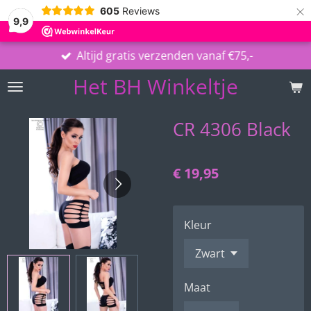
×
605
Reviews
9,9
Altijd gratis verzenden vanaf €75,-
Het BH Winkeltje
CR 4306 Black
€ 19,95
Kleur
Maat