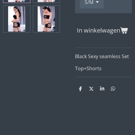
In winkelwagen
Black Sexy seamless Set
Top+Shorts
D
D
S
D
e
e
h
e
l
e
a
l
e
l
r
e
n
e
n