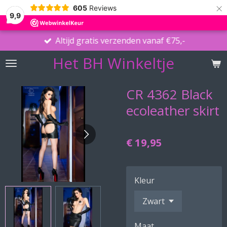
×
605
Reviews
9,9
Altijd gratis verzenden vanaf €75,-
Het BH Winkeltje
CR 4362 Black
ecoleather skirt
€ 19,95
Kleur
Maat