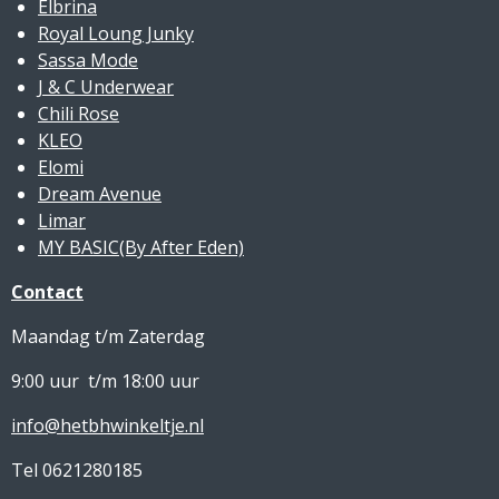
Elbrina
Royal Loung Junky
Sassa Mode
J & C Underwear
Chili Rose
KLEO
Elomi
Dream Avenue
Limar
MY BASIC(By After Eden)
Contact
Maandag t/m Zaterdag
9:00 uur t/m 18:00 uur
info@hetbhwinkeltje.nl
Tel 0621280185