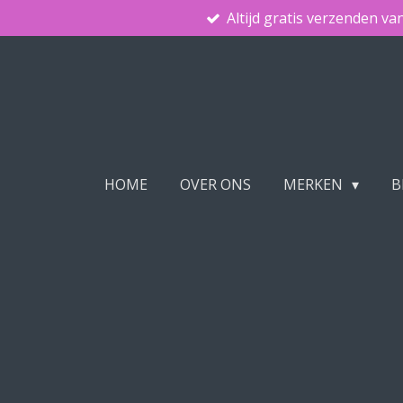
Altijd gratis verzenden va
Ga
direct
naar
de
hoofdinhoud
HOME
OVER ONS
MERKEN
B