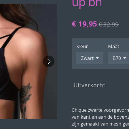
up bh
€ 19,95
€ 32,99
Kleur
Maat
Uitverkocht
Chique zwarte voorgevorm
van kant en aan de bovenzi
zijn gemaakt van mesh ge