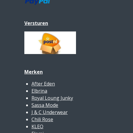
Versturen
Merken
After Eden
Elbrina
Royal Loung Junky
Sassa Mode
J & C Underwear
Chili Rose
KLEO