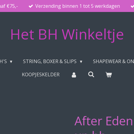
naf €75,-
Verzending binnen 1 tot 5 werkdagen
Het BH Winkeltje
H'S
STRING, BOXER & SLIPS
SHAPEWEAR & O
KOOPJESKELDER
After Eden