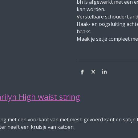
bh is afgewerkt met een e
kan worden.
Verstelbare schouderband
Haak- en oogsluiting achte
haaks.
Maak je setje compleet met
D
D
S
e
e
h
l
e
a
e
l
r
n
e
rilyn High waist string
ring met een voorkant van met mesh gevoerd kant en satijn 
er heeft een kruisje van katoen.