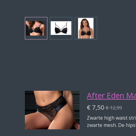
After Eden Ma
€ 7,50
€ 12,99
Zwarte high waist st
zwarte mesh. De hipst