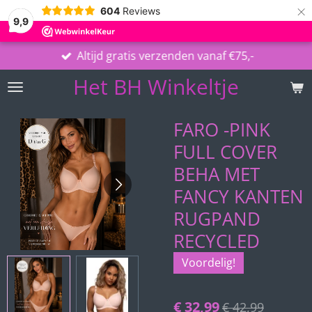
×
604
Reviews
9,9
Altijd gratis verzenden vanaf €75,-
Het BH Winkeltje
FARO -PINK
FULL COVER
BEHA MET
FANCY KANTEN
RUGPAND
RECYCLED
Voordelig!
€ 32,99
€ 42,99