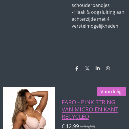
schouderbandjes
- Haak & oogsluiting aan
achterzijde met 4
verstelmogelijkheden
D
D
S
D
e
e
h
e
l
e
a
l
e
l
r
e
n
e
n
Voordelig!
FARO - PINK STRING
VAN MICRO EN KANT
RECYCLED
€ 12,99
€ 16,99